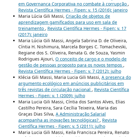
em Governança Corporativa no combate à corrupção
,
Revista Científica Hermes - Fipen: v. 15 (2016): janeiro
Maria Lúcia Gili Massi,
Criação de objetos de
aprendizagem gamificados para uso em sala de
treinamento
,
Revista Científica Hermes - Fipen: v. 17
(2017): janeiro
Maria Lúcia Gili Massi, Angela Sabrina D. de Oliveira,
Cí­ntia H. Nishimura, Marcela Borges C. Tomachevski,
Regiane dos S. Oliveira, Renata G. de Souza, Yasmin
Rodrigues Ajouri,
O conceito de cargo e o modelo de
gestão de pessoas proposto para os novos tempos
,
Revista Científica Hermes - Fipen: v. 7 (2012): julho
Klécia Gili Massi, Maria Lucia Gili Massi,
A presença do
argumento ecológico em anúncios publicitários em
três revistas de circulação nacional
,
Revista Científica
Hermes - Fipen: v. 1 (2009): julho
Maria Lucia Gili Massi, Cíntia dos Santos Alves, Elias
Castilho Pereira, Sara Cecília Teixeira, Maria das
Graças Dias Silva,
A Administração Salarial
acompanha as inovações tecnológicas?
,
Revista
Científica Hermes - Fipen: v. 5 (2011): julho
Maria Lucia Gili Massi, Keila Francisca Pereira, Renato