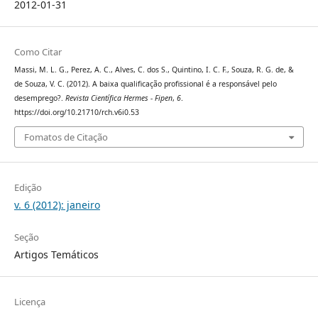
2012-01-31
Como Citar
Massi, M. L. G., Perez, A. C., Alves, C. dos S., Quintino, I. C. F., Souza, R. G. de, &
de Souza, V. C. (2012). A baixa qualificação profissional é a responsável pelo
desemprego?.
Revista Científica Hermes - Fipen
,
6
.
https://doi.org/10.21710/rch.v6i0.53
Fomatos de Citação
Edição
v. 6 (2012): janeiro
Seção
Artigos Temáticos
Licença