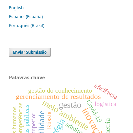
English
Español (España)
Português (Brasil)
Enviar Submissão
Palavras-chave
eficiência
gestão do conhecimento
gerenciamento de resultados
meio ambiente
Covid-19
gestão
logística
competências
políticas públicas
inovação
recursos humanos
contabilidade
Rússia
ensino superior
administração