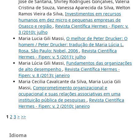
José de Santana, Shirley Rodrigues Gonçalves, Valeria
Cristina de Souza, Vanessa Aparecida da Silva, Welton
Ramos Vieira da Silva,
Investimentos em recursos
humanos em dez micro e pequenas empresas de
Osasco e região
,
Revista Científica Hermes - Fipen: v.
3 (2010): julho
Maria Lucia Gili Massi,
O melhor de Peter Drucker: O
homem / Peter Drucker: tradução de Maria Lúcia L.
Rosa. São Paulo: Nobel, 2006
,
Revista Científica
Hermes - Fipen: v. 5 (2011): julho
Maria Lúcia Gili Massi,
Fundamentos das organizações
de alto desempenho
,
Revista Científica Hermes -
Fipen: v. 8 (2013): janeiro
Maria Cecilia Cavalcante da Silva, Maria Lucia Gili
Massi,
Comprometimento organizacional e
ocupacional e suas relações associativas em uma
instituição pública de pesquisas
,
Revista Científica
Hermes - Fipen: v. 2 (2010): janeiro
1
2
3
>
>>
Idioma