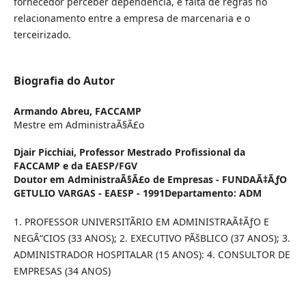
fornecedor perceber dependência, e falta de regras no
relacionamento entre a empresa de marcenaria e o
terceirizado.
Biografia do Autor
Armando Abreu,
FACCAMP
Mestre em AdministraÃ§Ã£o
Djair Picchiai,
Professor Mestrado Profissional da
FACCAMP e da EAESP/FGV
Doutor em AdministraÃ§Ã£o de Empresas - FUNDAÃ‡ÃƒO
GETULIO VARGAS - EAESP - 1991
Departamento: ADM
1. PROFESSOR UNIVERSITÃRIO EM ADMINISTRAÃ‡ÃƒO E
NEGÃ“CIOS (33 ANOS); 2. EXECUTIVO PÃšBLICO (37 ANOS); 3.
ADMINISTRADOR HOSPITALAR (15 ANOS): 4. CONSULTOR DE
EMPRESAS (34 ANOS)