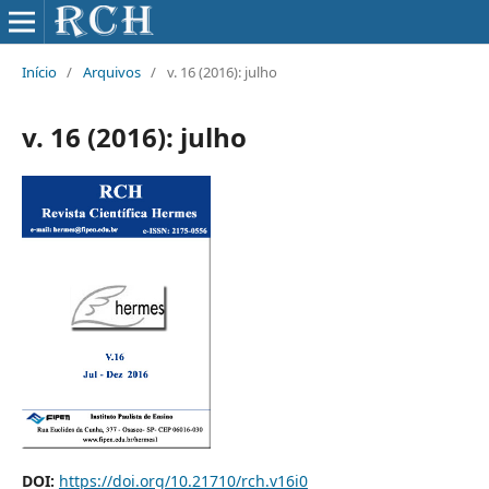
Início
/
Arquivos
/
v. 16 (2016): julho
v. 16 (2016): julho
DOI:
https://doi.org/10.21710/rch.v16i0