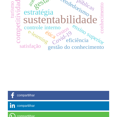
empreendedorismo
gestão
competitividade
turismo
conhecimento
estratégia
sustentabilidade
ensino superior
controle interno
custos
e-learning
ética
Covid-19
eficiência
satisfação
gestão do conhecimento
compartilhar
compartilhar
compartilhar