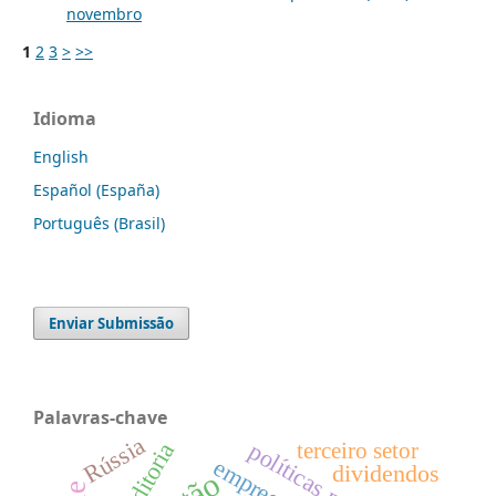
novembro
1
2
3
>
>>
Idioma
English
Español (España)
Português (Brasil)
Enviar Submissão
Palavras-chave
Rússia
políticas públicas
auditoria
terceiro setor
dividendos