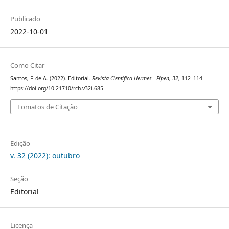
Publicado
2022-10-01
Como Citar
Santos, F. de A. (2022). Editorial.
Revista Científica Hermes - Fipen
,
32
, 112–114.
https://doi.org/10.21710/rch.v32i.685
Fomatos de Citação
Edição
v. 32 (2022): outubro
Seção
Editorial
Licença