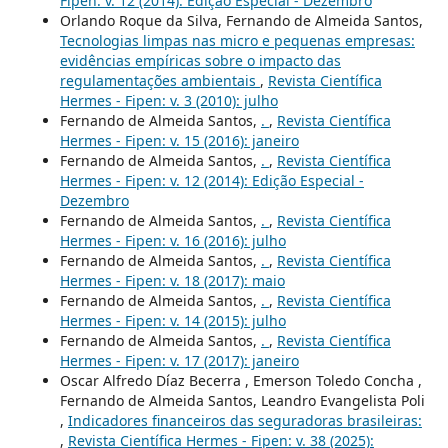
Fipen: v. 12 (2014): Edição Especial - Dezembro
Orlando Roque da Silva, Fernando de Almeida Santos,
Tecnologias limpas nas micro e pequenas empresas:
evidências empíricas sobre o impacto das
regulamentações ambientais
,
Revista Científica
Hermes - Fipen: v. 3 (2010): julho
Fernando de Almeida Santos,
.
,
Revista Científica
Hermes - Fipen: v. 15 (2016): janeiro
Fernando de Almeida Santos,
.
,
Revista Científica
Hermes - Fipen: v. 12 (2014): Edição Especial -
Dezembro
Fernando de Almeida Santos,
.
,
Revista Científica
Hermes - Fipen: v. 16 (2016): julho
Fernando de Almeida Santos,
.
,
Revista Científica
Hermes - Fipen: v. 18 (2017): maio
Fernando de Almeida Santos,
.
,
Revista Científica
Hermes - Fipen: v. 14 (2015): julho
Fernando de Almeida Santos,
.
,
Revista Científica
Hermes - Fipen: v. 17 (2017): janeiro
Oscar Alfredo Díaz Becerra , Emerson Toledo Concha ,
Fernando de Almeida Santos, Leandro Evangelista Poli
,
Indicadores financeiros das seguradoras brasileiras:
,
Revista Científica Hermes - Fipen: v. 38 (2025):