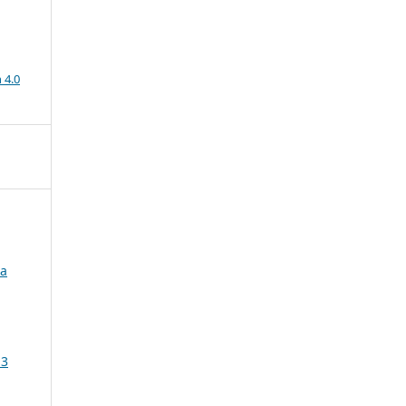
a
 4.0
ma
 3