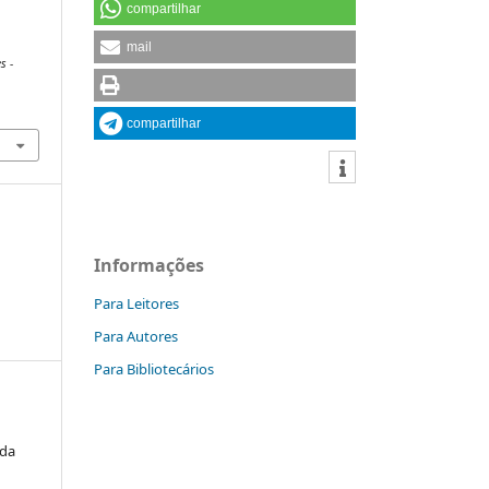
compartilhar
mail
s -
compartilhar
Informações
Para Leitores
Para Autores
Para Bibliotecários
ida