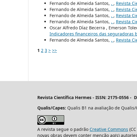
Fernando de Almeida Santos,
.
,
Revista Ci
Fernando de Almeida Santos,
.
,
Revista Ci
Fernando de Almeida Santos,
.
,
Revista Ci
Fernando de Almeida Santos,
.
,
Revista Ci
Oscar Alfredo Díaz Becerra , Emerson Tole
Indicadores financeiros das seguradoras b
Fernando de Almeida Santos,
.
,
Revista Ci
1
2
3
>
>>
Revista Científica Hermes -
ISSN: 2175-0556 - 
Qualis/Capes:
Qualis B1 na avaliação de Qualis/
A revista segue o padrão
Creative Commons
(CC 
novas obras devem conter menção ao(s) autor(es)