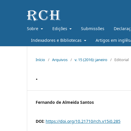
Sobre
Edições
Submissões
Declaraç
Indexadores e Bibliotecas
Artigos em inglês
Início
/
Arquivos
/
v. 15 (2016): janeiro
/
Editorial
.
Fernando de Almeida Santos
DOI:
https://doi.org/10.21710/rch.v15i0.285