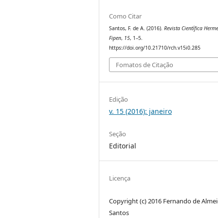
Como Citar
Santos, F. de A. (2016).
Revista Científica Herme
Fipen
,
15
, 1–5.
https://doi.org/10.21710/rch.v15i0.285
Fomatos de Citação
Edição
v. 15 (2016): janeiro
Seção
Editorial
Licença
Copyright (c) 2016 Fernando de Alme
Santos