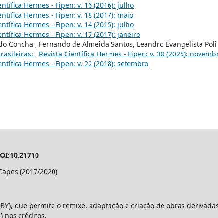
entífica Hermes - Fipen: v. 16 (2016): julho
entífica Hermes - Fipen: v. 18 (2017): maio
entífica Hermes - Fipen: v. 14 (2015): julho
entífica Hermes - Fipen: v. 17 (2017): janeiro
do Concha , Fernando de Almeida Santos, Leandro Evangelista Poli 
rasileiras:
,
Revista Científica Hermes - Fipen: v. 38 (2025): novemb
entífica Hermes - Fipen: v. 22 (2018): setembro
DOI:10.21710
Capes (2017/2020)
BY), que permite o remixe, adaptação e criação de obras derivadas
 nos créditos.