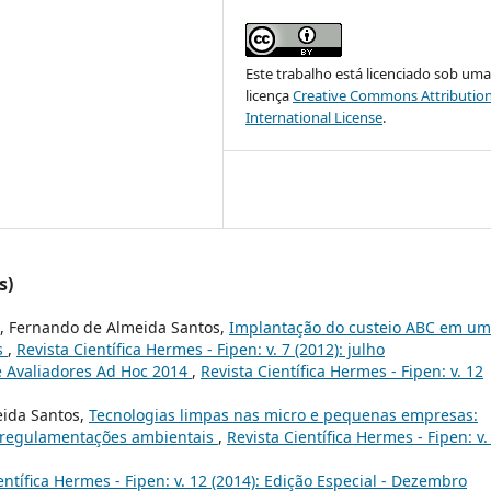
Este trabalho está licenciado sob um
licença
Creative Commons Attribution
International License
.
s)
o, Fernando de Almeida Santos,
Implantação do custeio ABC em u
s
,
Revista Científica Hermes - Fipen: v. 7 (2012): julho
 Avaliadores Ad Hoc 2014
,
Revista Científica Hermes - Fipen: v. 12
eida Santos,
Tecnologias limpas nas micro e pequenas empresas:
s regulamentações ambientais
,
Revista Científica Hermes - Fipen: v.
entífica Hermes - Fipen: v. 12 (2014): Edição Especial - Dezembro