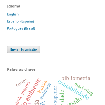
Idioma
English
Español (España)
Português (Brasil)
Enviar Submissão
Palavras-chave
bibliometria
meio ambiente
custos
contabilidade
Rússia
controle interno
marketing
auditoria
ensino superior
gestão