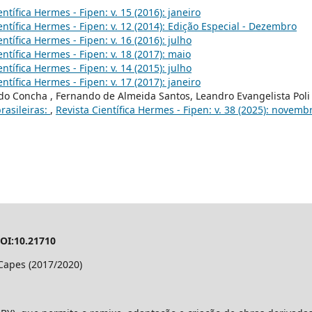
entífica Hermes - Fipen: v. 15 (2016): janeiro
entífica Hermes - Fipen: v. 12 (2014): Edição Especial - Dezembro
entífica Hermes - Fipen: v. 16 (2016): julho
entífica Hermes - Fipen: v. 18 (2017): maio
entífica Hermes - Fipen: v. 14 (2015): julho
entífica Hermes - Fipen: v. 17 (2017): janeiro
do Concha , Fernando de Almeida Santos, Leandro Evangelista Poli 
rasileiras:
,
Revista Científica Hermes - Fipen: v. 38 (2025): novemb
DOI:10.21710
Capes (2017/2020)