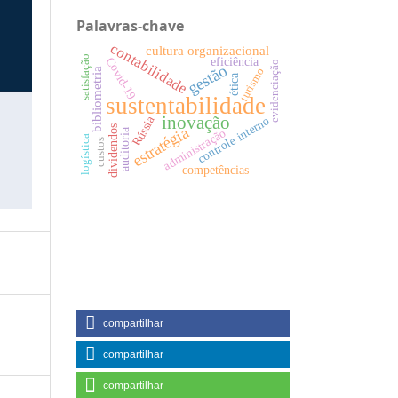
Palavras-chave
contabilidade
cultura organizacional
satisfação
Covid-19
eficiência
evidenciação
gestão
turismo
bibliometria
ética
sustentabilidade
inovação
Rússia
controle interno
dividendos
estratégia
auditoria
administração
logística
custos
competências
compartilhar
compartilhar
compartilhar