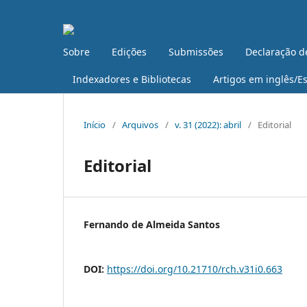
Sobre
Edições
Submissões
Declaração d
Indexadores e Bibliotecas
Artigos em inglês/E
Início
/
Arquivos
/
v. 31 (2022): abril
/
Editorial
Editorial
Fernando de Almeida Santos
DOI:
https://doi.org/10.21710/rch.v31i0.663