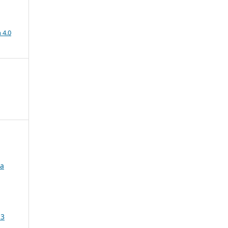
a
 4.0
ma
 3