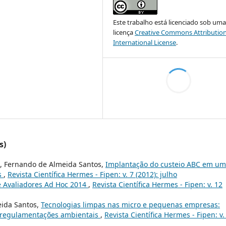
Este trabalho está licenciado sob um
licença
Creative Commons Attribution
International License
.
s)
o, Fernando de Almeida Santos,
Implantação do custeio ABC em u
s
,
Revista Científica Hermes - Fipen: v. 7 (2012): julho
 Avaliadores Ad Hoc 2014
,
Revista Científica Hermes - Fipen: v. 12
eida Santos,
Tecnologias limpas nas micro e pequenas empresas:
s regulamentações ambientais
,
Revista Científica Hermes - Fipen: v.