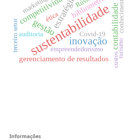
competitividade
Rússia
bibliometria
marketing
estratégia
conhecimento
sustentabilidade
contabilidade
ética
gestão
terceiro setor
auditoria
Covid-19
inovação
turismo
empreendedorismo
custos
gerenciamento de resultados
Informações