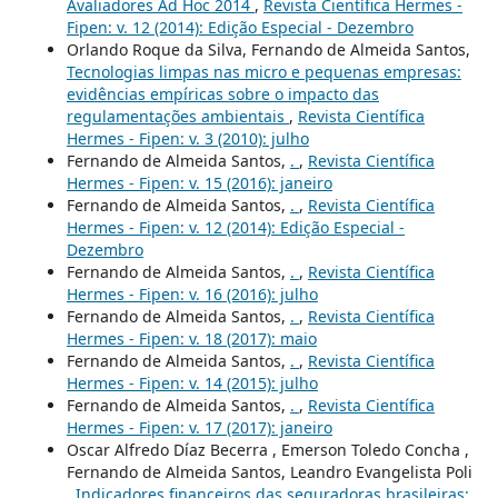
Avaliadores Ad Hoc 2014
,
Revista Científica Hermes -
Fipen: v. 12 (2014): Edição Especial - Dezembro
Orlando Roque da Silva, Fernando de Almeida Santos,
Tecnologias limpas nas micro e pequenas empresas:
evidências empíricas sobre o impacto das
regulamentações ambientais
,
Revista Científica
Hermes - Fipen: v. 3 (2010): julho
Fernando de Almeida Santos,
.
,
Revista Científica
Hermes - Fipen: v. 15 (2016): janeiro
Fernando de Almeida Santos,
.
,
Revista Científica
Hermes - Fipen: v. 12 (2014): Edição Especial -
Dezembro
Fernando de Almeida Santos,
.
,
Revista Científica
Hermes - Fipen: v. 16 (2016): julho
Fernando de Almeida Santos,
.
,
Revista Científica
Hermes - Fipen: v. 18 (2017): maio
Fernando de Almeida Santos,
.
,
Revista Científica
Hermes - Fipen: v. 14 (2015): julho
Fernando de Almeida Santos,
.
,
Revista Científica
Hermes - Fipen: v. 17 (2017): janeiro
Oscar Alfredo Díaz Becerra , Emerson Toledo Concha ,
Fernando de Almeida Santos, Leandro Evangelista Poli
,
Indicadores financeiros das seguradoras brasileiras: