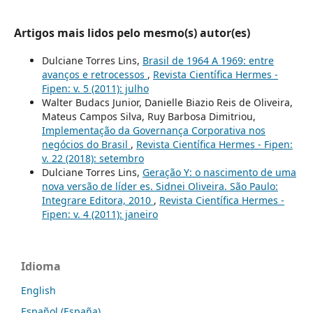
Artigos mais lidos pelo mesmo(s) autor(es)
Dulciane Torres Lins,
Brasil de 1964 A 1969: entre
avanços e retrocessos
,
Revista Científica Hermes -
Fipen: v. 5 (2011): julho
Walter Budacs Junior, Danielle Biazio Reis de Oliveira,
Mateus Campos Silva, Ruy Barbosa Dimitriou,
Implementação da Governança Corporativa nos
negócios do Brasil
,
Revista Científica Hermes - Fipen:
v. 22 (2018): setembro
Dulciane Torres Lins,
Geração Y: o nascimento de uma
nova versão de líder es. Sidnei Oliveira. São Paulo:
Integrare Editora, 2010
,
Revista Científica Hermes -
Fipen: v. 4 (2011): janeiro
Idioma
English
Español (España)