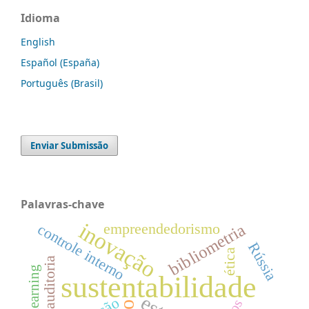
Idioma
English
Español (España)
Português (Brasil)
Enviar Submissão
Palavras-chave
inovação
bibliometria
empreendedorismo
controle interno
Rússia
ética
auditoria
e-learning
sustentabilidade