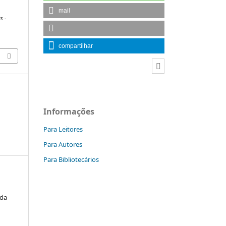
mail
s -
compartilhar
Informações
Para Leitores
Para Autores
Para Bibliotecários
ida