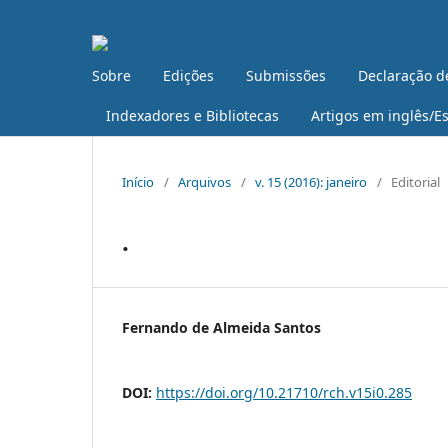
Sobre
Edições
Submissões
Declaração d
Indexadores e Bibliotecas
Artigos em inglês/E
Início
/
Arquivos
/
v. 15 (2016): janeiro
/
Editorial
.
Fernando de Almeida Santos
DOI:
https://doi.org/10.21710/rch.v15i0.285