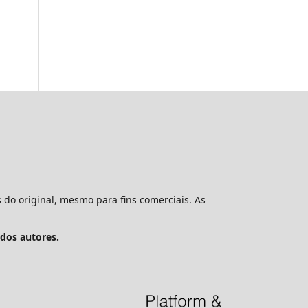
 do original, mesmo para fins comerciais. As
 dos autores.