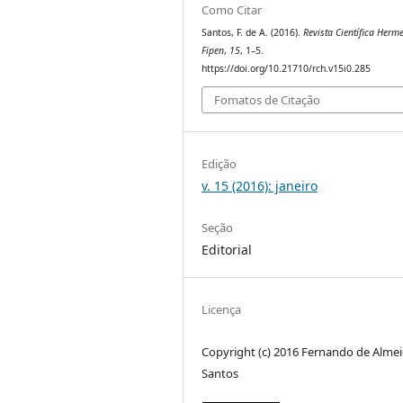
Como Citar
Santos, F. de A. (2016).
Revista Científica Herme
Fipen
,
15
, 1–5.
https://doi.org/10.21710/rch.v15i0.285
Fomatos de Citação
Edição
v. 15 (2016): janeiro
Seção
Editorial
Licença
Copyright (c) 2016 Fernando de Alme
Santos