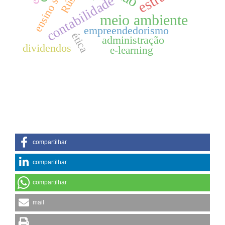
ensino superior
contabilidade
meio ambiente
empreendedorismo
ética
administração
dividendos
e-learning
compartilhar
compartilhar
compartilhar
mail