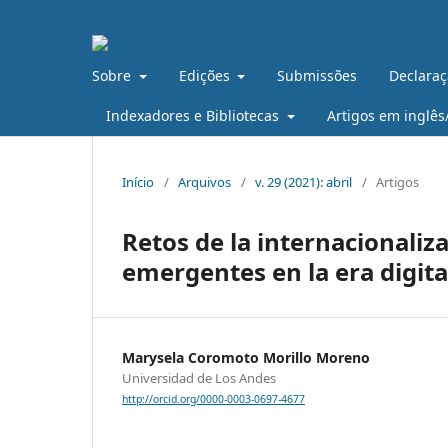
Sobre
Edições
Submissões
Declaraç
Indexadores e Bibliotecas
Artigos em inglês
Início
/
Arquivos
/
v. 29 (2021): abril
/
Artigos
Retos de la internacionaliza
emergentes en la era digita
Marysela Coromoto Morillo Moreno
Universidad de Los Andes
http://orcid.org/0000-0003-0697-4677