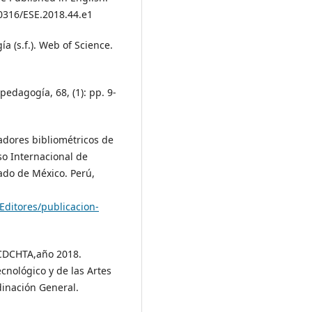
20316/ESE.2018.44.e1
a (s.f.). Web of Science.
pedagogía, 68, (1): pp. 9-
cadores bibliométricos de
so Internacional de
ado de México. Perú,
Editores/publicacion-
l CDCHTA,año 2018.
ecnológico y de las Artes
dinación General.