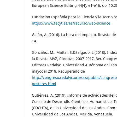
European Science Editing 44(4): e1-e16. doi:10.
Fundación Española para la Ciencia y la Tecnologí
https://www.fecyt.es/es/recurso/web-science
Galán, A. (2016). La hora del impacto. Revista de 
14.
González, M., Mattar, S.&Salgado, L.(2018). Indi
la Revista MVZ, Córdova, 2007-2017. 3er. Congre
Editores Redalyc. Universidad Autónoma del Est
mayodel 2018. Recuperado de
http://congreso.redalyc.org/ocs/public/congreso
posteres.html
Gutiérrez, A. (2019). Informe de actividades de
Consejo de Desarrollo Científico, Humanístico, T
(CDCHTA), de la Universidad de Los Andes. Coor
Universidad de Los Andes, Mérida, Venezuela.