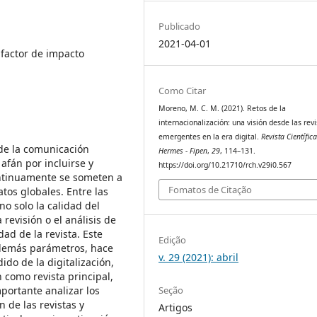
Publicado
2021-04-01
, factor de impacto
Como Citar
Moreno, M. C. M. (2021). Retos de la
internacionalización: una visión desde las revi
emergentes en la era digital.
Revista Científic
 de la comunicación
Hermes - Fipen
,
29
, 114–131.
 afán por incluirse y
https://doi.org/10.21710/rch.v29i0.567
ontinuamente se someten a
Fomatos de Citação
tos globales. Entre las
no solo la calidad del
 revisión o el análisis de
dad de la revista. Este
Edição
s demás parámetros, hace
v. 29 (2021): abril
ido de la digitalización,
 como revista principal,
Seção
mportante analizar los
 de las revistas y
Artigos