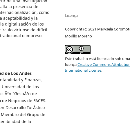
rtir de una investigación
alla la presencia de
nternacionalización, como
Licença
a aceptabilidad y la
a digitalización de los
Copyright (c) 2021 Marysela Coromot
rculo virtuoso de difícil
tradicional o impreso.
Morillo Moreno
Este trabalho está licenciado sob um
licença
Creative Commons Attribution
International License
.
ad de Los Andes
ntabilidad y Finanzas,
a Universidad de Los
aciÃ³n "GestiÃ³n de
lo de Negocios de FACES.
n Desarrollo TurÃ­stico
). Miembro del Grupo de
enibilidad de la