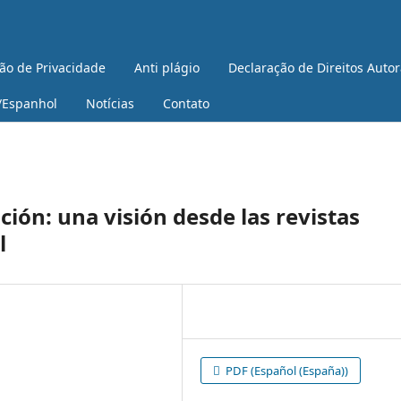
ão de Privacidade
Anti plágio
Declaração de Direitos Autor
/Espanhol
Notícias
Contato
ción: una visión desde las revistas
l
PDF (Español (España))