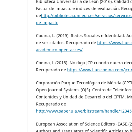
Biblioteca Universitaria de León (2016). Calidad 
Factor de impacto e índices de evaluación. Rec
de
http://biblioteca.unileon.es/servicios/servicio
de-impacto
Codina, L. (2015). Redes Sociales e Identidad: A
de ser citados. Recuperado de
https://www.llui
academico-open-acces/
Codina, L.(2018). No diga JCR cuando quiera dec
Recuperado de
https://www.lluiscodina.com/jc
Corporación Parque Tecnológico de Mérida (CPT
Open Journal Systems (OJS). Centro de Teleinfo
Contenidos y Unidad de Desarrollo del CPTM. Mé
Recuperado de
http://www.saber.ula.ve/bitstream/handle/123
European Association of Science Editors -EASE.(2
Authors and Translators of Scientific Articles to 