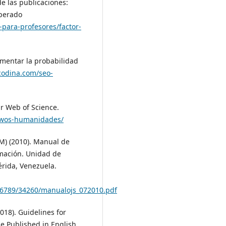
de las publicaciones:
uperado
s-para-profesores/factor-
umentar la probabilidad
scodina.com/seo-
ir Web of Science.
r-wos-humanidades/
M) (2010). Manual de
rmación. Unidad de
rida, Venezuela.
456789/34260/manualojs_072010.pdf
018). Guidelines for
be Published in English.