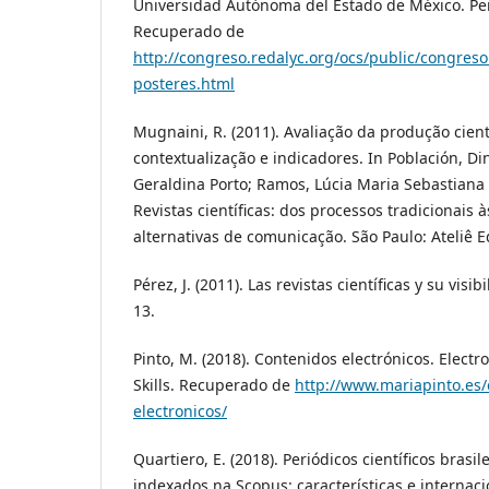
Universidad Autónoma del Estado de México. Pe
Recuperado de
http://congreso.redalyc.org/ocs/public/congreso
posteres.html
Mugnaini, R. (2011). Avaliação da produção cientí
contextualização e indicadores. In Población, Di
Geraldina Porto; Ramos, Lúcia Maria Sebastiana 
Revistas científicas: dos processos tradicionais 
alternativas de comunicação. São Paulo: Ateliê Ed
Pérez, J. (2011). Las revistas científicas y su visi
13.
Pinto, M. (2018). Contenidos electrónicos. Elec
Skills. Recuperado de
http://www.mariapinto.es
electronicos/
Quartiero, E. (2018). Periódicos científicos brasi
indexados na Scopus: características e internacio