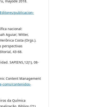
ru, mayode 2018.
Editores/publicacion-
fica nacional:
nah Aguiar; Witter,
Verônica Costa (Orgs.).
às perspectivas
itorial, 43-68.
bilidad. SAPIENS,12(1), 08-
tronic Content Management
/e-coms/contenidos-
leiros da Química
nalização. Biblios (71),