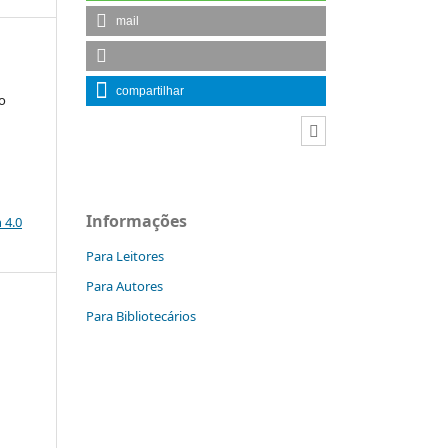
mail
compartilhar
o
a
Informações
 4.0
Para Leitores
Para Autores
Para Bibliotecários