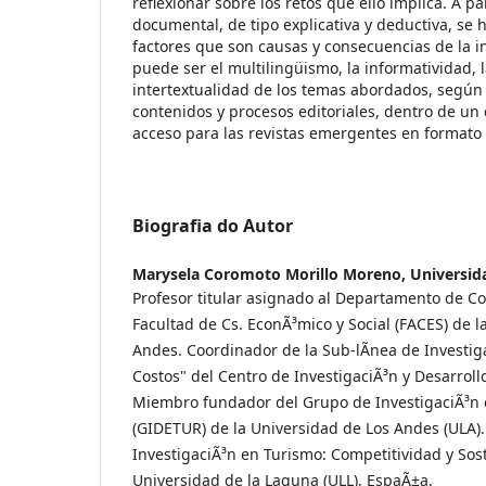
reflexionar sobre los retos que ello implica. A pa
documental, de tipo explicativa y deductiva, se h
factores que son causas y consecuencias de la i
puede ser el multilingüismo, la informatividad, l
intertextualidad de los temas abordados, según l
contenidos y procesos editoriales, dentro de un cí
acceso para las revistas emergentes en formato 
Biografia do Autor
Marysela Coromoto Morillo Moreno,
Universid
Profesor titular asignado al Departamento de Co
Facultad de Cs. EconÃ³mico y Social (FACES) de l
Andes. Coordinador de la Sub-lÃ­nea de Investig
Costos" del Centro de InvestigaciÃ³n y Desarrol
Miembro fundador del Grupo de InvestigaciÃ³n e
(GIDETUR) de la Universidad de Los Andes (ULA
InvestigaciÃ³n en Turismo: Competitividad y Sost
Universidad de la Laguna (ULL), EspaÃ±a.