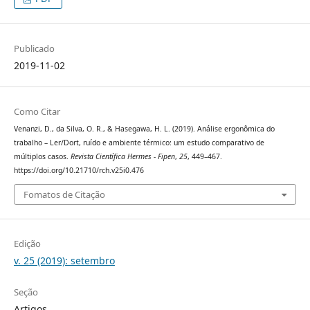
Publicado
2019-11-02
Como Citar
Venanzi, D., da Silva, O. R., & Hasegawa, H. L. (2019). Análise ergonômica do
trabalho – Ler/Dort, ruído e ambiente térmico: um estudo comparativo de
múltiplos casos.
Revista Científica Hermes - Fipen
,
25
, 449–467.
https://doi.org/10.21710/rch.v25i0.476
Fomatos de Citação
Edição
v. 25 (2019): setembro
Seção
Artigos