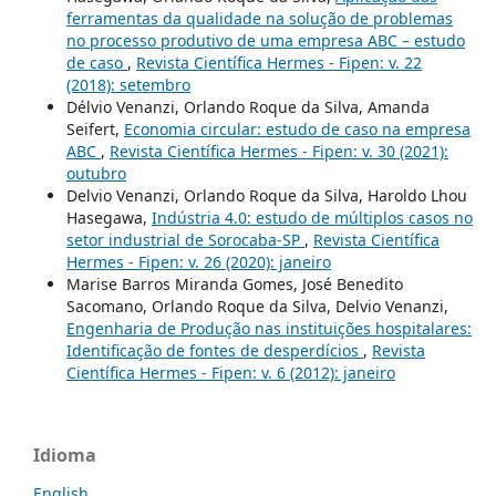
ferramentas da qualidade na solução de problemas
no processo produtivo de uma empresa ABC – estudo
de caso
,
Revista Científica Hermes - Fipen: v. 22
(2018): setembro
Délvio Venanzi, Orlando Roque da Silva, Amanda
Seifert,
Economia circular: estudo de caso na empresa
ABC
,
Revista Científica Hermes - Fipen: v. 30 (2021):
outubro
Delvio Venanzi, Orlando Roque da Silva, Haroldo Lhou
Hasegawa,
Indústria 4.0: estudo de múltiplos casos no
setor industrial de Sorocaba-SP
,
Revista Científica
Hermes - Fipen: v. 26 (2020): janeiro
Marise Barros Miranda Gomes, José Benedito
Sacomano, Orlando Roque da Silva, Delvio Venanzi,
Engenharia de Produção nas instituições hospitalares:
Identificação de fontes de desperdícios
,
Revista
Científica Hermes - Fipen: v. 6 (2012): janeiro
Idioma
English