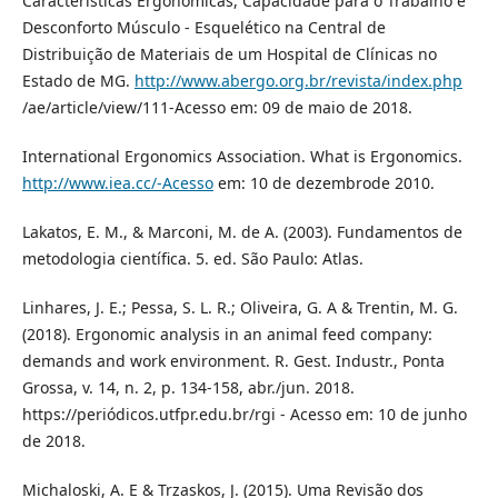
Características Ergonômicas, Capacidade para o Trabalho e
Desconforto Músculo - Esquelético na Central de
Distribuição de Materiais de um Hospital de Clínicas no
Estado de MG.
http://www.abergo.org.br/revista/index.php
/ae/article/view/111-Acesso em: 09 de maio de 2018.
International Ergonomics Association. What is Ergonomics.
http://www.iea.cc/-Acesso
em: 10 de dezembrode 2010.
Lakatos, E. M., & Marconi, M. de A. (2003). Fundamentos de
metodologia científica. 5. ed. São Paulo: Atlas.
Linhares, J. E.; Pessa, S. L. R.; Oliveira, G. A & Trentin, M. G.
(2018). Ergonomic analysis in an animal feed company:
demands and work environment. R. Gest. Industr., Ponta
Grossa, v. 14, n. 2, p. 134-158, abr./jun. 2018.
https://periódicos.utfpr.edu.br/rgi - Acesso em: 10 de junho
de 2018.
Michaloski, A. E & Trzaskos, J. (2015). Uma Revisão dos