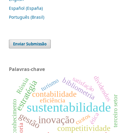
Español (España)
Português (Brasil)
Enviar Submissão
Palavras-chave
dividendos
satisfação
Rússia
bibliometria
turismo
estratégia
contabilidade
terceiro setor
eficiência
conhecimento
sustentabilidade
gestão
ética
custos
inovação
competitividade