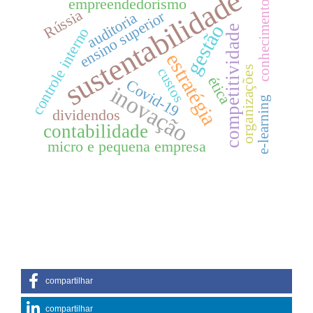
sustentabilidade
empreendedorismo
conhecimento
Rússia
ensino superior
auditoria
gestão
competitividade
controle interno
estratégia
organizações
custos
ética
Covid-19
inovação
e-learning
dividendos
contabilidade
micro e pequena empresa
compartilhar
compartilhar