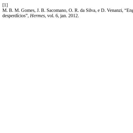
[1]
M. B. M. Gomes, J. B. Sacomano, O. R. da Silva, e D. Venanzi, “Engen
desperdícios”,
Hermes
, vol. 6, jan. 2012.