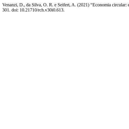
Venanzi, D., da Silva, O. R. e Seifert, A. (2021) “Economia circula
301. doi: 10.21710/rch.v30i0.613.