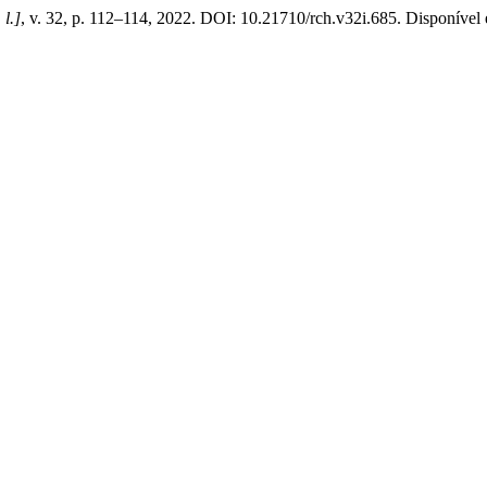
 l.]
, v. 32, p. 112–114, 2022. DOI: 10.21710/rch.v32i.685. Disponível 