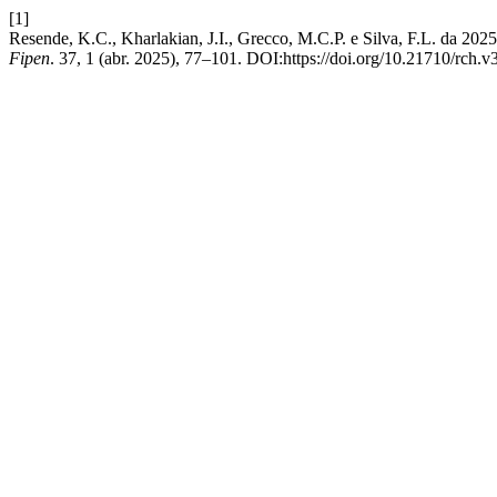
[1]
Resende, K.C., Kharlakian, J.I., Grecco, M.C.P. e Silva, F.L. da 202
Fipen
. 37, 1 (abr. 2025), 77–101. DOI:https://doi.org/10.21710/rch.v