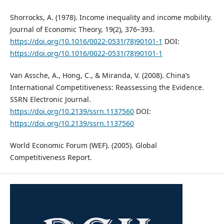
Shorrocks, A. (1978). Income inequality and income mobility.
Journal of Economic Theory, 19(2), 376–393.
https://doi.org/10.1016/0022-0531(78)90101-1
DOI:
https://doi.org/10.1016/0022-0531(78)90101-1
Van Assche, A., Hong, C., & Miranda, V. (2008). China’s
International Competitiveness: Reassessing the Evidence.
SSRN Electronic Journal.
https://doi.org/10.2139/ssrn.1137560
DOI:
https://doi.org/10.2139/ssrn.1137560
World Economic Forum (WEF). (2005). Global
Competitiveness Report.