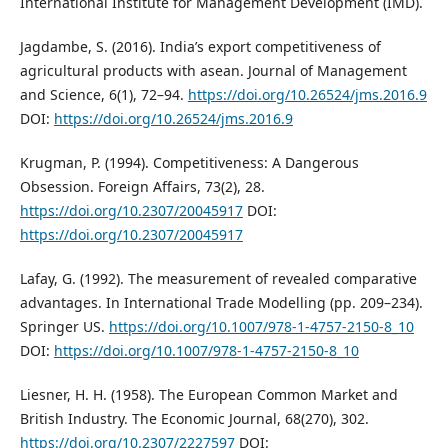
International Institute for Management Development (IMD).
Jagdambe, S. (2016). India’s export competitiveness of
agricultural products with asean. Journal of Management
and Science, 6(1), 72–94.
https://doi.org/10.26524/jms.2016.9
DOI:
https://doi.org/10.26524/jms.2016.9
Krugman, P. (1994). Competitiveness: A Dangerous
Obsession. Foreign Affairs, 73(2), 28.
https://doi.org/10.2307/20045917
DOI:
https://doi.org/10.2307/20045917
Lafay, G. (1992). The measurement of revealed comparative
advantages. In International Trade Modelling (pp. 209–234).
Springer US.
https://doi.org/10.1007/978-1-4757-2150-8_10
DOI:
https://doi.org/10.1007/978-1-4757-2150-8_10
Liesner, H. H. (1958). The European Common Market and
British Industry. The Economic Journal, 68(270), 302.
https://doi.org/10.2307/2227597
DOI: