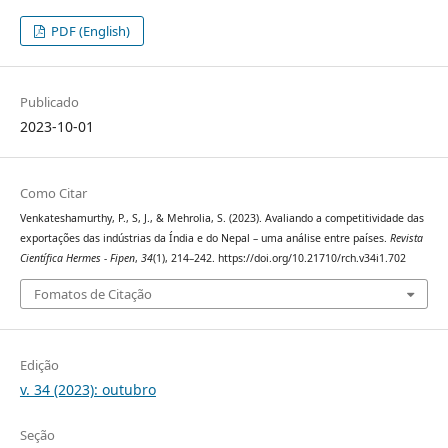
PDF (English)
Publicado
2023-10-01
Como Citar
Venkateshamurthy, P., S, J., & Mehrolia, S. (2023). Avaliando a competitividade das
exportações das indústrias da Índia e do Nepal – uma análise entre países.
Revista
Científica Hermes - Fipen
,
34
(1), 214–242. https://doi.org/10.21710/rch.v34i1.702
Fomatos de Citação
Edição
v. 34 (2023): outubro
Seção