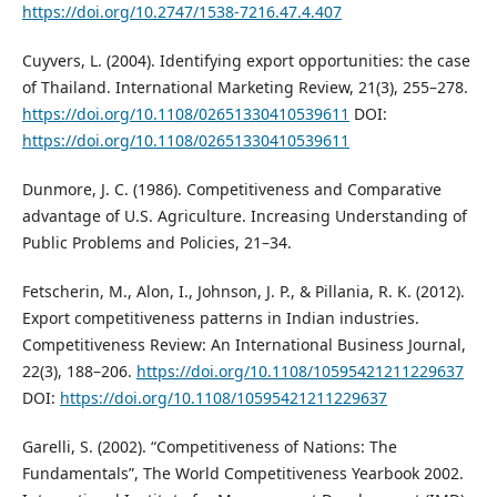
https://doi.org/10.2747/1538-7216.47.4.407
Cuyvers, L. (2004). Identifying export opportunities: the case
of Thailand. International Marketing Review, 21(3), 255–278.
https://doi.org/10.1108/02651330410539611
DOI:
https://doi.org/10.1108/02651330410539611
Dunmore, J. C. (1986). Competitiveness and Comparative
advantage of U.S. Agriculture. Increasing Understanding of
Public Problems and Policies, 21–34.
Fetscherin, M., Alon, I., Johnson, J. P., & Pillania, R. K. (2012).
Export competitiveness patterns in Indian industries.
Competitiveness Review: An International Business Journal,
22(3), 188–206.
https://doi.org/10.1108/10595421211229637
DOI:
https://doi.org/10.1108/10595421211229637
Garelli, S. (2002). “Competitiveness of Nations: The
Fundamentals”, The World Competitiveness Yearbook 2002.