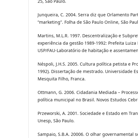
25, São Paulo.
Junqueira, C. 2004. Serra diz que Orlamento Part
“marketing”. Folha de São Paulo Online, São Paul
Martins, M.L.R. 1997. Descentralização e Subpre
experiência da gestão 1989-1992: Prefeita Luiza
USP/FAU-Laboratório de habitação e assentamen
Néspoli, J.H.S. 2005. Cultura política petista e
1992). Dissertação de mestrado. Universidade Est
Mesquita Filho, Franca.
Ottmann, G. 2006. Cidadania Mediada – Process
política municipal no Brasil. Novos Estudos Ceb
Przeworski, A. 2001. Sociedade e Estado em Tra
Unesp, São Paulo.
Sampaio, S.B.A. 20006. O olhar governamental s