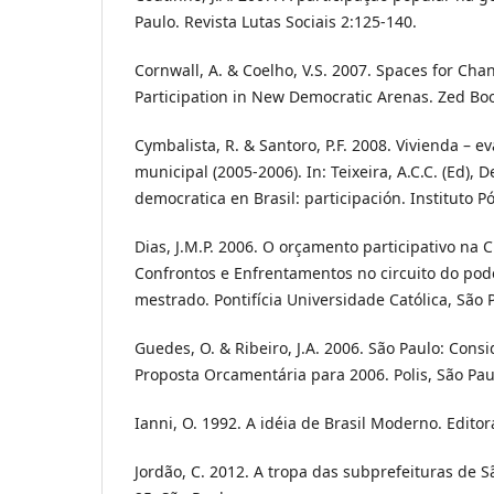
Paulo. Revista Lutas Sociais 2:125-140.
Cornwall, A. & Coelho, V.S. 2007. Spaces for Chan
Participation in New Democratic Arenas. Zed Bo
Cymbalista, R. & Santoro, P.F. 2008. Vivienda – ev
municipal (2005-2006). In: Teixeira, A.C.C. (Ed), 
democratica en Brasil: participación. Instituto Pó
Dias, J.M.P. 2006. O orçamento participativo na 
Confrontos e Enfrentamentos no circuito do pode
mestrado. Pontifícia Universidade Católica, São 
Guedes, O. & Ribeiro, J.A. 2006. São Paulo: Cons
Proposta Orcamentária para 2006. Polis, São Pau
Ianni, O. 1992. A idéia de Brasil Moderno. Editora
Jordão, C. 2012. A tropa das subprefeituras de S