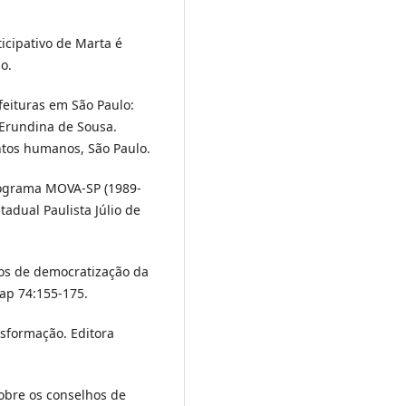
icipativo de Marta é
o.
feituras em São Paulo:
 Erundina de Sousa.
tos humanos, São Paulo.
 Programa MOVA-SP (1989-
adual Paulista Júlio de
os de democratização da
rap 74:155-175.
nsformação. Editora
obre os conselhos de