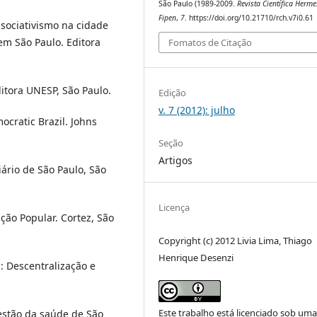
São Paulo (1989-2009.
Revista Científica Herme
Fipen
,
7
. https://doi.org/10.21710/rch.v7i0.61
ssociativismo na cidade
o em São Paulo. Editora
Fomatos de Citação
ditora UNESP, São Paulo.
Edição
v. 7 (2012): julho
mocratic Brazil. Johns
Seção
Artigos
iário de São Paulo, São
Licença
ação Popular. Cortez, São
Copyright (c) 2012 Livia Lima, Thiago
Henrique Desenzi
l: Descentralização e
Este trabalho está licenciado sob um
gestão da saúde de São