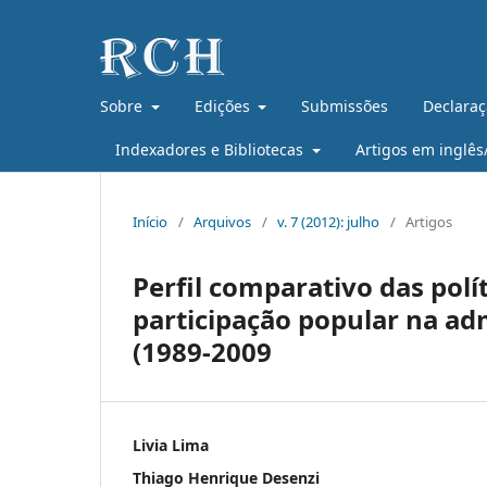
Sobre
Edições
Submissões
Declaraç
Indexadores e Bibliotecas
Artigos em inglês
Início
/
Arquivos
/
v. 7 (2012): julho
/
Artigos
Perfil comparativo das polí
participação popular na ad
(1989-2009
Livia Lima
Thiago Henrique Desenzi