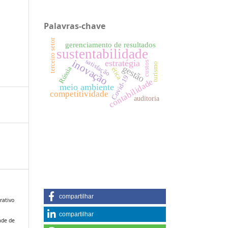
Palavras-chave
terceiro setor
gerenciamento de resultados
sustentabilidade
inovação
satisfação
estratégia
custos
turismo
gestão
Rússia
ética
Covid-19
contabilidade
meio ambiente
competitividade
auditoria
compartilhar
rativo
compartilhar
ade de