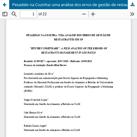
Pesadelo na Cozinha: uma análise dos erros de gestão de restaurantes em SP