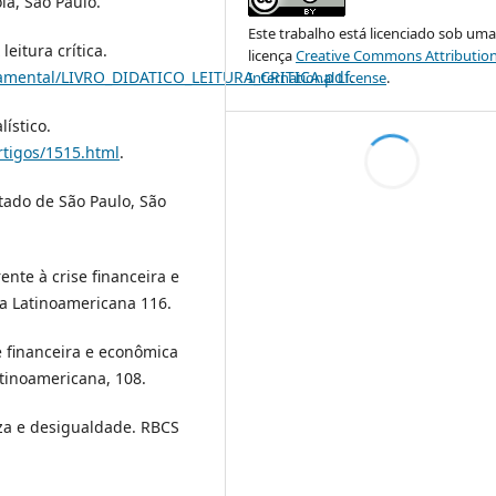
la, São Paulo.
Este trabalho está licenciado sob um
leitura crítica.
licença
Creative Commons Attribution
damental/LIVRO_DIDATICO_LEITURA_CRITICA.pdf
.
International License
.
ístico.
tigos/1515.html
.
stado de São Paulo, São
ente à crise financeira e
a Latinoamericana 116.
se financeira e econômica
atinoamericana, 108.
eza e desigualdade. RBCS