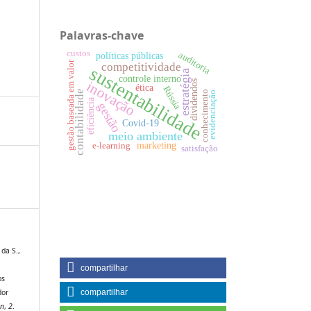
Palavras-chave
custos
auditoria
políticas públicas
gestão baseada em valor
competitividade
sustentabilidade
estratégia
controle interno
inovação
dividendos
ética
Rússia
contabilidade
conhecimento
evidenciação
eficiência
gestão
Covid-19
meio ambiente
marketing
e-learning
satisfação
 da S.,
compartilhar
os
compartilhar
dor
en
,
2
.