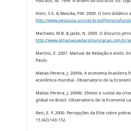
Foucault, M. 1999. A ordem do discurso. Ed. Loyo
Klein, S.E. & Mescka, P.M. 2009. O livro didático x 
http://www.pesquisa.uncnet.br/pdf/ensinoFun
Machado, M.B. & Jacks, N. 2009. O discurso jornal
http://www.almanaquedacomunicacao.com.br/ar
Martins, E. 2007. Manual de Redação e estilo. E
Paulo.
Matias-Pereira, J. 2009a. A economia brasileira fr
econômica mundial. Observatorio de la Economí
Matias-Pereira, J. 2009b. Efeitos e custos da cri
global no Brasil. Observatorio de la Economía L
Reis, E. P. 2000. Percepções da Elite sobre pobr
15 (42):143-152.