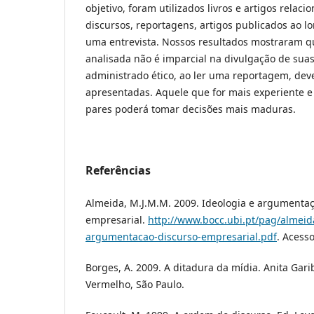
objetivo, foram utilizados livros e artigos relac
discursos, reportagens, artigos publicados ao l
uma entrevista. Nossos resultados mostraram q
analisada não é imparcial na divulgação de suas
administrado ético, ao ler uma reportagem, deve
apresentadas. Aquele que for mais experiente 
pares poderá tomar decisões mais maduras.
Referências
Almeida, M.J.M.M. 2009. Ideologia e argumentaç
empresarial.
http://www.bocc.ubi.pt/pag/almeid
argumentacao-discurso-empresarial.pdf
. Acess
Borges, A. 2009. A ditadura da mídia. Anita Gari
Vermelho, São Paulo.