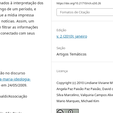
ionados à interpretação dos
https://doi.org/10.21710/rch.v2i0.26
ongo de um período, e
Fomatos de Citação
ue a mídia impressa
 notícias. Assim, um
 filtrar as informações
Edição
e conectado com seus
v. 2 (2010): janeiro
Seção
Artigos Temáticos
Licença
ão no discurso
a-maria-ideologia-
Copyright (c) 2010 Lindiane Viviane Mo
o em 24/05/2009.
Angela Paz Paixão Paz Paixão, David 
Silva Marcelino, Valquiria Campos Alv
baldi/Associação
Mario Marques, Michael Kim