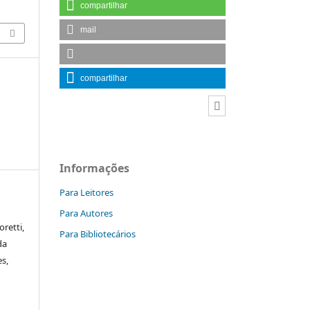
compartilhar
mail
compartilhar
Informações
Para Leitores
Para Autores
retti,
Para Bibliotecários
da
es,